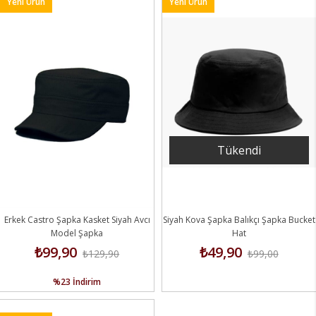
Yeni Ürün
Yeni Ürün
Tükendi
Erkek Castro Şapka Kasket Siyah Avcı
Siyah Kova Şapka Balıkçı Şapka Bucket
Model Şapka
Hat
₺99,90
₺49,90
₺129,90
₺99,00
%23
İndirim