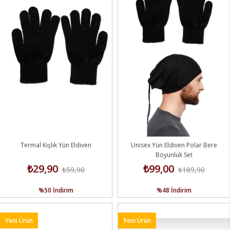
Termal Kışlık Yün Eldiven
Unisex Yün Eldiven Polar Bere
Boyunluk Set
₺29,90
₺99,00
₺59,90
₺189,90
%50
İndirim
%48
İndirim
Yeni Ürün
Yeni Ürün