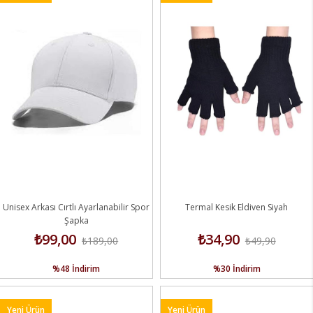
Unisex Arkası Cırtlı Ayarlanabilir Spor
Termal Kesik Eldiven Siyah
Şapka
₺99,00
₺34,90
₺189,00
₺49,90
%48
İndirim
%30
İndirim
Yeni Ürün
Yeni Ürün