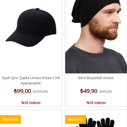
Siyah Spor Şapka Unisex Arkası Cırtlı
Bere Boyunluk Unisex
Ayarlanabilir
₺99,00
₺49,90
₺199,00
₺99,00
%50
İndirim
%50
İndirim
Yeni Ürün
Yeni Ürün