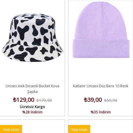
Unisex Inek Desenli Bucket Kova
Katlanır Unisex Düz Bere 10 Renk
Şapka
₺129,00
₺39,00
₺179,90
₺59,90
Ücretsiz Kargo
%28
İndirim
%35
İndirim
Yeni Ürün
Yeni Ürün