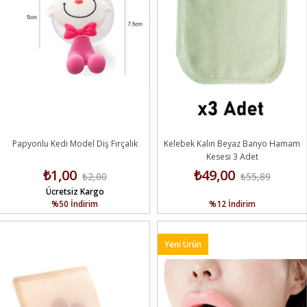
Papyonlu Kedi Model Diş Fırçalık
Kelebek Kalın Beyaz Banyo Hamam
Kesesi 3 Adet
₺1,00
₺49,00
₺2,00
₺55,89
Ücretsiz Kargo
%50
İndirim
%12
İndirim
Yeni Ürün