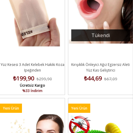
Tükendi
Yüz Kesesi 3 Adet Kelebek Hakiki Koza
Kırışıklık Önleyici Ağız Egzersiz Aleti
Ipeğinden
Yüz Kas Geliştirici
₺199,90
₺44,69
₺299,90
₺67,09
Ücretsiz Kargo
%33
İndirim
Yeni Ürün
Yeni Ürün