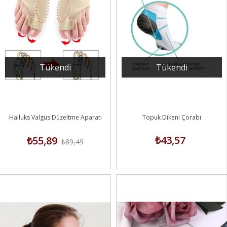
Tükendi
Tükendi
Halluks Valgus Düzeltme Aparatı
Topuk Dikeni Çorabı
₺43,57
₺55,89
₺89,49