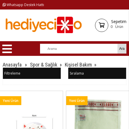
Whatsapp Destek Hattı
Sepetim
0
Ürün
Anasayfa
Spor & Sağlık
Kişisel Bakım
Filtreleme
Sıralama
Yeni Ürün
Yeni Ürün