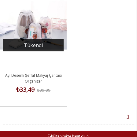
Tükendi
Ayı Desenli Şeffaf Makyaj Çantası
Organizer
₺33,49
₺39,09
1
E-bültenimize kayıt olun!