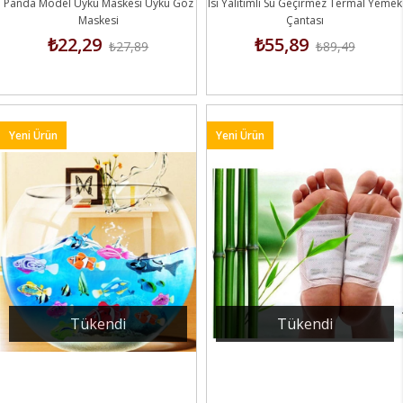
Panda Model Uyku Maskesi Uyku Göz
Isı Yalıtımlı Su Geçirmez Termal Yemek
Maskesi
Çantası
₺22,29
₺55,89
₺27,89
₺89,49
Yeni Ürün
Yeni Ürün
Tükendi
Tükendi