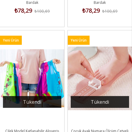
Bardak
Bardak
₺78,29
₺78,29
₺100,69
₺100,69
Yeni Ürün
Yeni Ürün
Tükendi
Tükendi
Çilek Model Katlanabilir Alışveriş
Çocuk Ayak Numara Ölçüm Cetveli