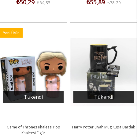
₺50,29
₺55,89
₺64,85
₺78,29
Yeni Ürün
Tükendi
Tükendi
Game of Thrones Khaleesi Pop
Harry Potter Siyah Mug Kupa Bardak
Khaleesi Figür