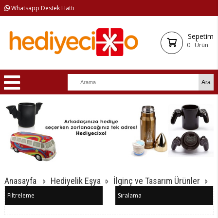
Whatsapp Destek Hattı
Sepetim
0
Ürün
Anasayfa
Hediyelik Eşya
İlginç ve Tasarım Ürünler
Filtreleme
Sıralama