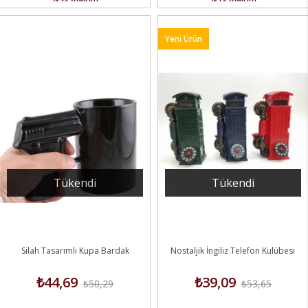
Yeni Ürün
Tükendi
Tükendi
Silah Tasarımlı Kupa Bardak
Nostaljik İngiliz Telefon Kulübesi
₺44,69
₺39,09
₺50,29
₺53,65