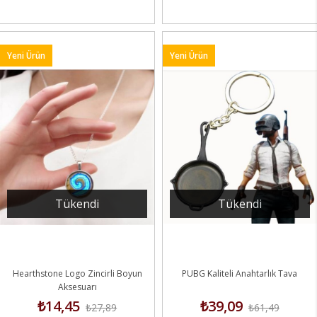
Yeni Ürün
Yeni Ürün
Tükendi
Tükendi
Hearthstone Logo Zincirli Boyun
PUBG Kaliteli Anahtarlık Tava
Aksesuarı
₺14,45
₺39,09
₺27,89
₺61,49