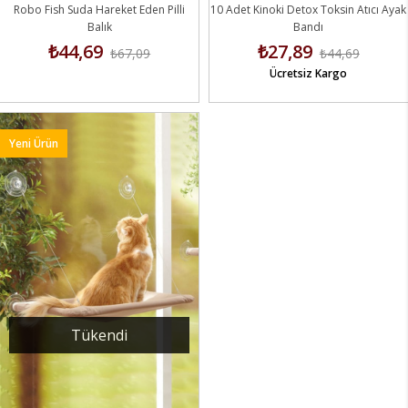
Robo Fish Suda Hareket Eden Pilli
10 Adet Kinoki Detox Toksin Atıcı Ayak
Balık
Bandı
₺44,69
₺27,89
₺67,09
₺44,69
Ücretsiz Kargo
Yeni Ürün
Tükendi