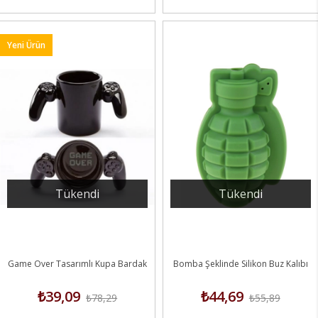
Yeni Ürün
Tükendi
Tükendi
Game Over Tasarımlı Kupa Bardak
Bomba Şeklinde Silikon Buz Kalıbı
₺39,09
₺44,69
₺78,29
₺55,89