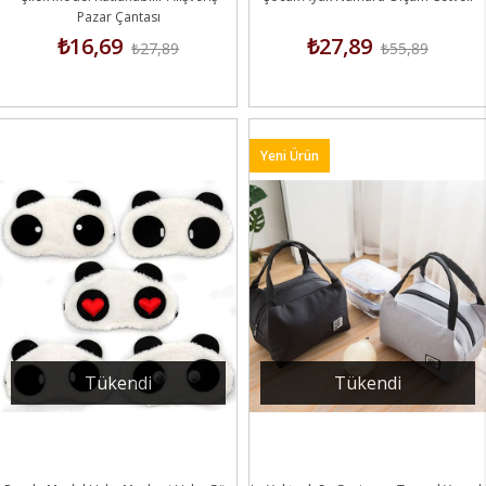
Pazar Çantası
₺16,69
₺27,89
₺27,89
₺55,89
Yeni Ürün
Tükendi
Tükendi