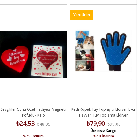
Yeni Ürün
Sevgililer Günü Özel Hediyesi Magnetli
Kedi Köpek Tüy Toplayıcı Eldiven Evcil
Pofuduk Kalp
Hayvan Tüy Toplama Eldiven
₺24,53
₺79,90
₺48,05
₺99,00
Ücretsiz Kargo
%49
İndirim
%19
İndirim