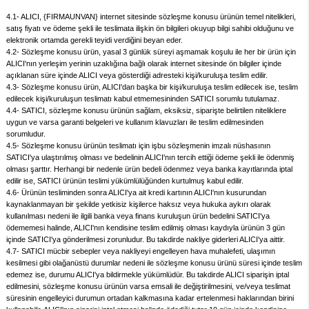
4.1- ALICI, {FIRMAUNVAN} internet sitesinde sözleşme konusu ürünün temel nitelikleri,
satış fiyatı ve ödeme şekli ile teslimata ilişkin ön bilgileri okuyup bilgi sahibi olduğunu ve
elektronik ortamda gerekli teyidi verdiğini beyan eder.
4.2- Sözleşme konusu ürün, yasal 3 günlük süreyi aşmamak koşulu ile her bir ürün için
ALICI'nın yerleşim yerinin uzaklığına bağlı olarak internet sitesinde ön bilgiler içinde
açıklanan süre içinde ALICI veya gösterdiği adresteki kişi/kuruluşa teslim edilir.
4.3- Sözleşme konusu ürün, ALICI'dan başka bir kişi/kuruluşa teslim edilecek ise, teslim
edilecek kişi/kuruluşun teslimatı kabul etmemesininden SATICI sorumlu tutulamaz.
4.4- SATICI, sözleşme konusu ürünün sağlam, eksiksiz, siparişte belirtilen niteliklere
uygun ve varsa garanti belgeleri ve kullanım klavuzları ile teslim edilmesinden
sorumludur.
4.5- Sözleşme konusu ürünün teslimatı için işbu sözleşmenin imzalı nüshasının
SATICI'ya ulaştırılmış olması ve bedelinin ALICI'nın tercih ettiği ödeme şekli ile ödenmiş
olması şarttır. Herhangi bir nedenle ürün bedeli ödenmez veya banka kayıtlarında iptal
edilir ise, SATICI ürünün teslimi yükümlülüğünden kurtulmuş kabul edilir.
4.6- Ürünün tesliminden sonra ALICI'ya ait kredi kartının ALICI'nın kusurundan
kaynaklanmayan bir şekilde yetkisiz kişilerce haksız veya hukuka aykırı olarak
kullanılması nedeni ile ilgili banka veya finans kuruluşun ürün bedelini SATICI'ya
ödememesi halinde, ALICI'nın kendisine teslim edilmiş olması kaydıyla ürünün 3 gün
içinde SATICI'ya gönderilmesi zorunludur. Bu takdirde nakliye giderleri ALICI'ya aittir.
4.7- SATICI mücbir sebepler veya nakliyeyi engelleyen hava muhalefeti, ulaşımın
kesilmesi gibi olağanüstü durumlar nedeni ile sözleşme konusu ürünü süresi içinde teslim
edemez ise, durumu ALICI'ya bildirmekle yükümlüdür. Bu takdirde ALICI siparişin iptal
edilmesini, sözleşme konusu ürünün varsa emsali ile değiştirilmesini, ve/veya teslimat
süresinin engelleyici durumun ortadan kalkmasına kadar ertelenmesi haklarından birini