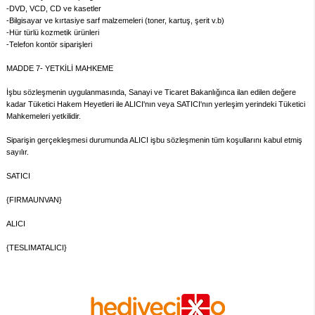
-DVD, VCD, CD ve kasetler
-Bilgisayar ve kırtasiye sarf malzemeleri (toner, kartuş, şerit v.b)
-Hür türlü kozmetik ürünleri
-Telefon kontör siparişleri
MADDE 7- YETKİLİ MAHKEME
İşbu sözleşmenin uygulanmasında, Sanayi ve Ticaret Bakanlığınca ilan edilen değere
kadar Tüketici Hakem Heyetleri ile ALICI'nın veya SATICI'nın yerleşim yerindeki Tüketici
Mahkemeleri yetkilidir.
Siparişin gerçekleşmesi durumunda ALICI işbu sözleşmenin tüm koşullarını kabul etmiş
sayılır.
SATICI
{FIRMAUNVAN}
ALICI
{TESLIMATALICI}