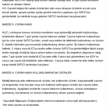
kullanabilir. ALICI'nın siparişi iptal etmesi halinde ödediği tutar 10 gün içinde kendisine
nakten ve defaten ödenir.
4.8- Garanti belgesi ile satılan ürünlerden olan veya olmayan ürünlerin arızalı veya
bozuk olanlar, garanti şartları içinde gerekli onarımın yapılması için SATICI'ya
gönderilebilir, bu takdirde kargo giderleri SATICI tarafından karşılanacaktır.
MADDE 5- CAYMA HAKKI
ALICI, sözleşme konusu ürürünün kendisine veya gösterdiği adresteki kişi/kuruluşa
tesliminden itibaren 7 gün içinde cayma hakkına sahiptir. Cayma hakkının kullanılması
için bu süre içinde SATICI'ya faks, email veya telefon ile bildirimde bulunulması ve ürünün
6. madde hükümleri çercevesinde kullanılmamış olması şarttır. Bu hakkın kullanılması
halinde, 3. kişiye veya ALICI'ya teslim edilen ürünün SATICI'ya gönderildiğine ilişkin kargo
teslim tutanağı örneği ile fatura aslının iadesi zorunludur. Bu belgelerin ulaşmasını takip
eden 7 gün içinde ürün bedeli ALICI'ya iade edilir. Fatura aslı gönderilmez ise KDV ve
varsa sair yasal yükümlülükler iade edilemez. Cayma hakkı nedeni ile iade edilen ürünün
kargo bedeli SATICI tarafından karşılanır.
MADDE 6- CAYMA HAKKI KULLANILAMAYACAK ÜRÜNLER
Niteliği itibarıyla iade edilemeyecek ürünler, tek kullanımlık ürünler, kopyalanabilir yazılım
ve programlar, hızlı bozulan veya son kullanım tarihi geçen ürünler için cayma hakkı
kullanılamaz. Aşağıdaki ürünlerde cayma hakkının kullanılması, ürünün ambalajının
açılmamış, bozulmamış ve ürünün kullanılmamış olması şartına bağlıdır.
-Taşınabilir Bilgisayar (Orijinal işletim sitemi kurulduktan sonra iade alınmayacaktır.)
-Her türlü yazılım ve programlar