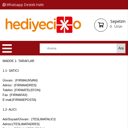
Whatsapp Destek Hattı
Sepetim
0
Ürün
MADDE 1- TARAFLAR
1.1- SATICI:
Ünvanı : {FIRMAUNVAN}
Adresi :
{FIRMAADRES}
Telefon :{FIRMATELEFON}
Fax :
{FIRMAFAX}
E-mail:{FIRMAEPOSTA}
1.2- ALICI:
Adı/Soyadı/Ünvanı : {TESLIMATALICI}
Adresi:
{TESLIMATADRES}