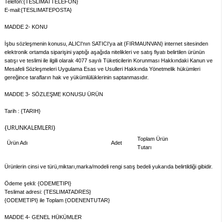
Telefon:{TESLIMATTELEFON}
E-mail:{TESLIMATEPOSTA}
MADDE 2- KONU
İşbu sözleşmenin konusu, ALICI'nın SATICI'ya ait {FIRMAUNVAN} internet sitesinden
elektronik ortamda siparişini yaptığı aşağıda nitelikleri ve satış fiyatı belirtilen ürünün
satışı ve teslimi ile ilgili olarak 4077 sayılı Tüketicilerin Korunması Hakkındaki Kanun ve
Mesafeli Sözleşmeleri Uygulama Esas ve Usulleri Hakkında Yönetmelik hükümleri
gereğince tarafların hak ve yükümlülüklerinin saptanmasıdır.
MADDE 3- SÖZLEŞME KONUSU ÜRÜN
Tarih : {TARIH}
{URUNKALEMLERI}
Toplam Ürün
Ürün Adı
Adet
Tutarı
Ürünlerin cinsi ve türü,miktarı,marka/modeli rengi satış bedeli yukarıda belirtildiği gibidir.
Ödeme şekli: {ODEMETIPI}
Teslimat adresi: {TESLIMATADRES}
{ODEMETIPI} ile Toplam {ODENENTUTAR}
MADDE 4- GENEL HÜKÜMLER