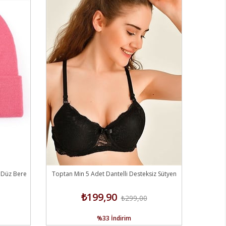
 Düz Bere
Toptan Min 5 Adet Dantelli Desteksiz Sütyen
₺199,90
₺299,00
%33
İndirim