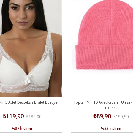
in 5 Adet Desteksiz Bralet Büstiyer
Toptan Min 10 Adet Katlanır Unisex
10 Renk
₺119,90
₺89,90
₺189,00
₺199,90
%37
İndirim
%55
İndirim