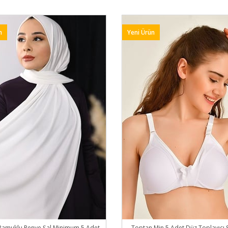
n
Yeni Ürün
Pamuklu Penye Şal Minimum 5 Adet
Toptan Min 5 Adet Düz Toplayıcı S