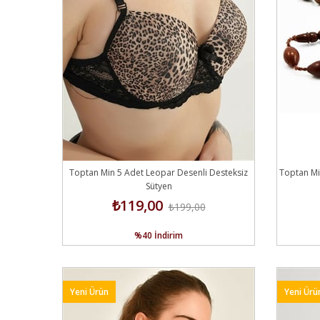
Toptan Min 5 Adet Leopar Desenli Desteksiz
Toptan Mi
Sütyen
₺119,00
₺199,00
%40
İndirim
Yeni Ürün
Yeni Ürü