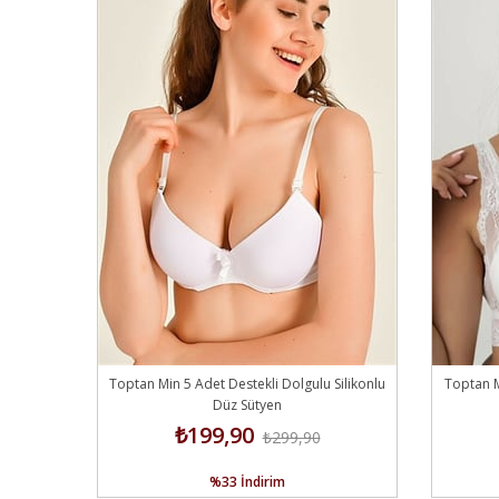
Toptan Min 5 Adet Destekli Dolgulu Silikonlu
Toptan M
Düz Sütyen
₺199,90
₺299,90
%33
İndirim