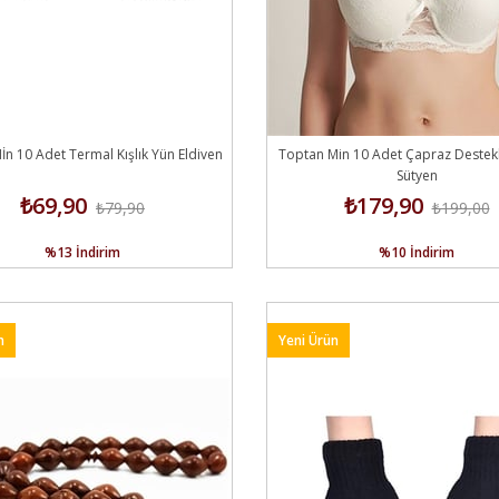
n 10 Adet Termal Kışlık Yün Eldiven
Toptan Min 10 Adet Çapraz Destekli
Sütyen
₺69,90
₺179,90
₺79,90
₺199,00
%13
İndirim
%10
İndirim
n
Yeni Ürün