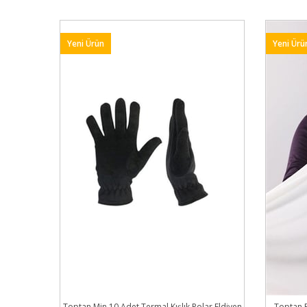
Yeni Ürün
Yeni Ürü
Toptan Min 10 Adet Termal Kışlık Polar Eldiven
Toptan 