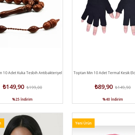
n 10 Adet Kuka Tesbih Antibakteriyel
Toptan Min 10 Adet Termal Kesik Eld
₺149,90
₺89,90
₺199,00
₺149,90
%25
İndirim
%40
İndirim
n
Yeni Ürün