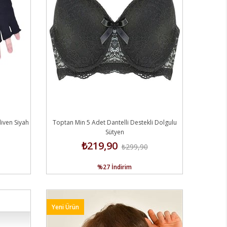
iven Siyah
Toptan Min 5 Adet Dantelli Destekli Dolgulu
Sütyen
₺219,90
₺299,90
%27
İndirim
Yeni Ürün