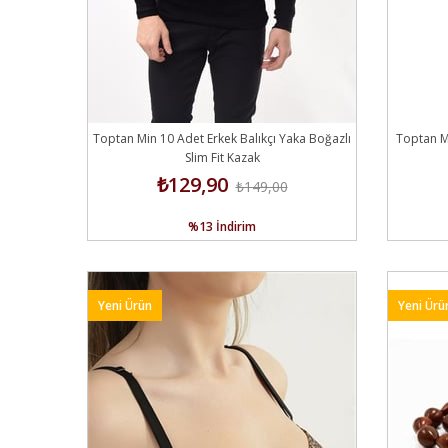
Toptan Min 10 Adet Erkek Balıkçı Yaka Boğazlı
Toptan Mİ
Slim Fit Kazak
₺129,90
₺149,00
%13
İndirim
Yeni Ürün
Yeni Ürü