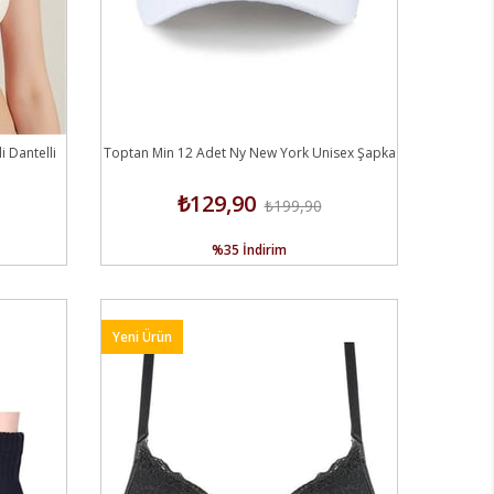
 Dantelli
Toptan Min 12 Adet Ny New York Unisex Şapka
₺129,90
₺199,90
%35
İndirim
Yeni Ürün