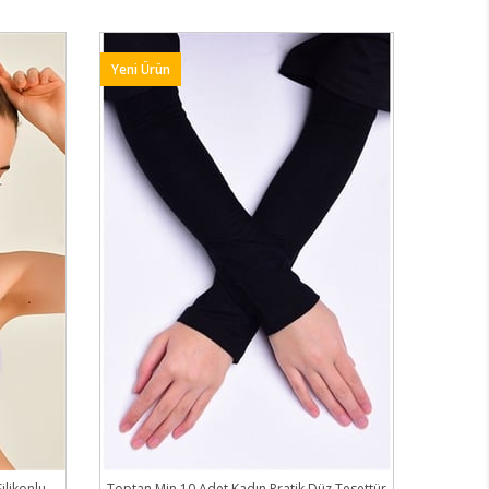
Yeni Ürün
ilikonlu
Toptan Min 10 Adet Kadın Pratik Düz Tesettür